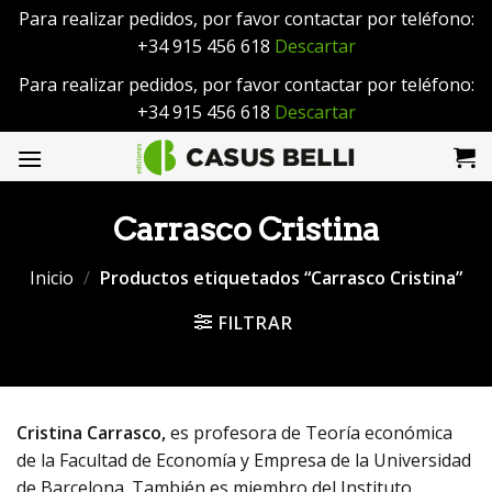
Para realizar pedidos, por favor contactar por teléfono:
+34 915 456 618
Descartar
Para realizar pedidos, por favor contactar por teléfono:
+34 915 456 618
Descartar
Saltar
al
contenido
Carrasco Cristina
Inicio
/
Productos etiquetados “Carrasco Cristina”
FILTRAR
Cristina Carrasco,
es profesora de Teoría económica
de la Facultad de Economía y Empresa de la Universidad
de Barcelona. También es miembro del Instituto