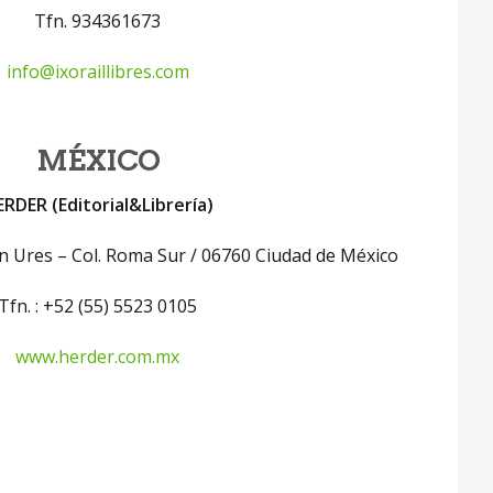
Tfn. 934361673
info@ixoraillibres.com
MÉXICO
RDER (Editorial&Librería)
n Ures – Col. Roma Sur / 06760 Ciudad de México
Tfn. : +52 (55) 5523 0105
www.herder.com.mx