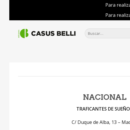
Para realiz
Para realiz
Saltar
al
Buscar
por:
contenido
NACIONAL
TRAFICANTES DE SUEÑO
C/ Duque de Alba, 13 – Ma