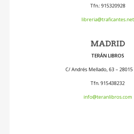
Tfn.: 915320928
libreria@traficantes.net
MADRID
TERÁN LIBROS
C/ Andrés Mellado, 63 – 28015
Tfn. 915438232
info@teranlibros.com