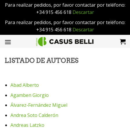
Para realizar pedidos, por favor contactar por teléfono:
+34 915 456 618
Descartar
Para realizar pedidos, por favor contactar por teléfono:
+34 915 456 618
Descartar
Saltar
al
contenido
LISTADO DE AUTORES
Abad Alberto
Agamben Giorgio
Álvarez-Fernández Miguel
Andrea Soto Calderón
Andreas Latzko