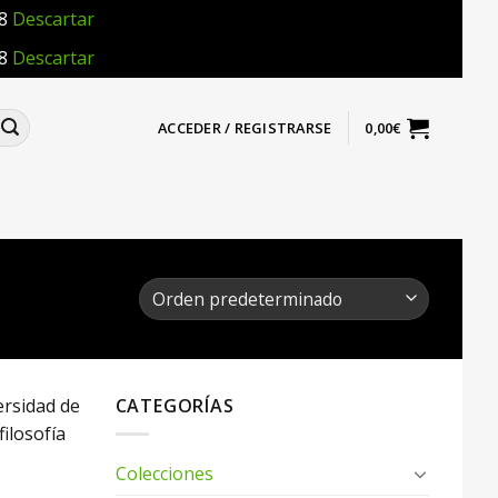
18
Descartar
18
Descartar
ACCEDER / REGISTRARSE
0,00
€
ersidad de
CATEGORÍAS
ilosofía
Colecciones