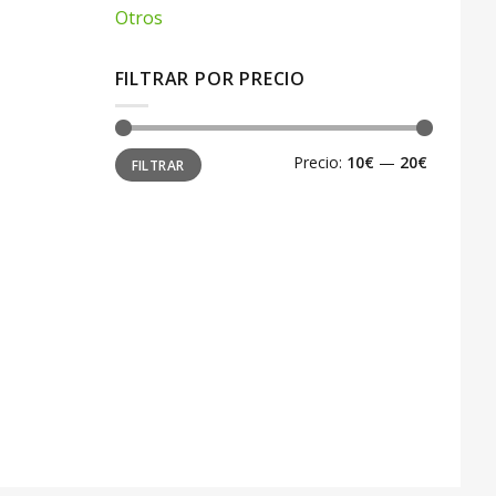
Otros
FILTRAR POR PRECIO
Precio
Precio
Precio:
10€
—
20€
FILTRAR
mínimo
máximo