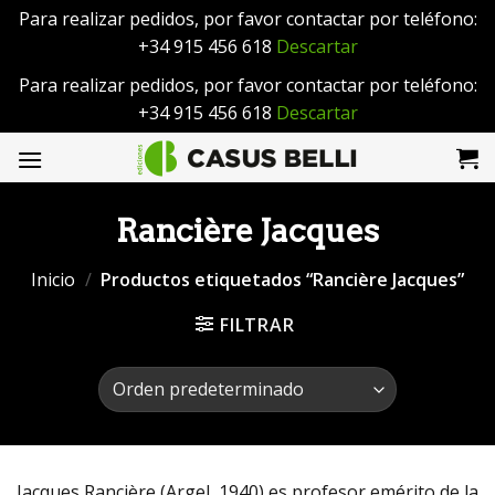
Para realizar pedidos, por favor contactar por teléfono:
+34 915 456 618
Descartar
Para realizar pedidos, por favor contactar por teléfono:
+34 915 456 618
Descartar
Saltar
al
contenido
Rancière Jacques
Inicio
/
Productos etiquetados “Rancière Jacques”
FILTRAR
Jacques Rancière (Argel, 1940) es profesor emérito de la