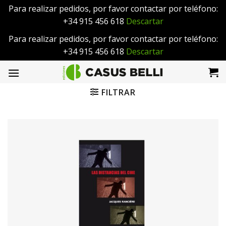
Para realizar pedidos, por favor contactar por teléfono:
+34 915 456 618
Descartar
Para realizar pedidos, por favor contactar por teléfono:
+34 915 456 618
Descartar
Saltar
al
contenido
FILTRAR