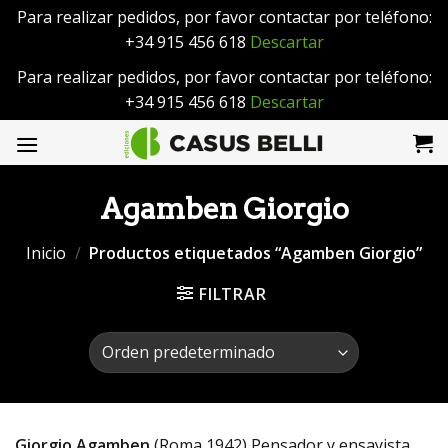
Para realizar pedidos, por favor contactar por teléfono:
+34 915 456 618
Descartar
Para realizar pedidos, por favor contactar por teléfono:
+34 915 456 618
Descartar
Saltar
al
contenido
Agamben Giorgio
Inicio
/
Productos etiquetados “Agamben Giorgio”
FILTRAR
Giorgio Agamben
(Roma,1942) Pensador y ensayista